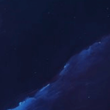
在
线
咨
询
11 0000 1111