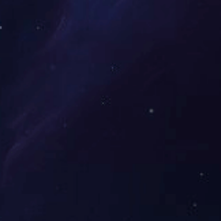
数控加工件
数控加工件1