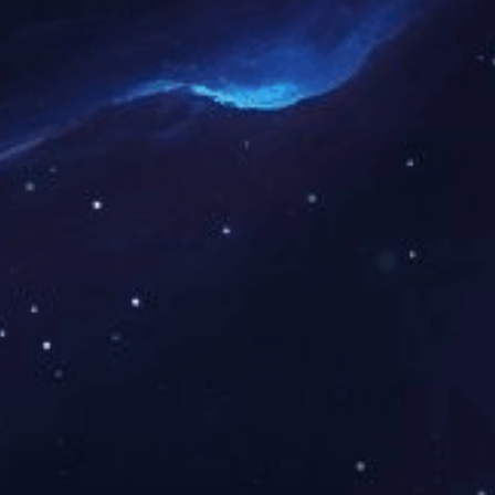
Recommended Products
钉箱机配件