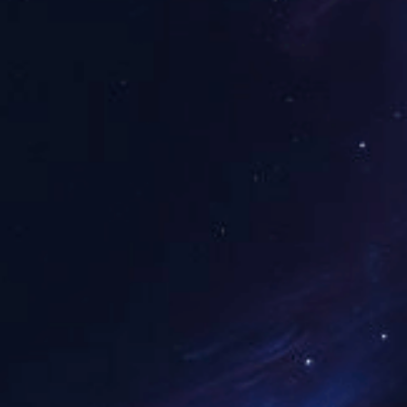
产品详情
相关产品