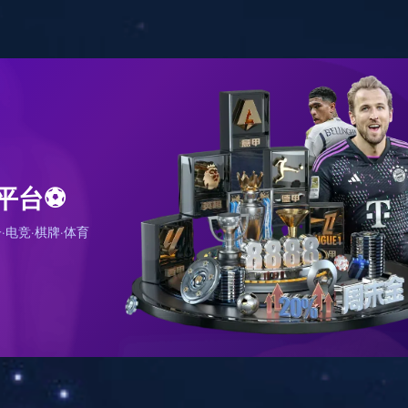
关于我们
产品中心
生产能力
客户案例