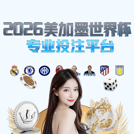
网站地图
beat·365(中国)官方网站
☰
夹具治具零件
钉箱机零件
机械设备零件
夹具治具零件
口罩机零件
绕线机零件
医疗机械零件
自动化设备零件