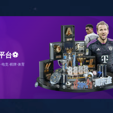
关于我们
产品中心
生产能力
客户案例