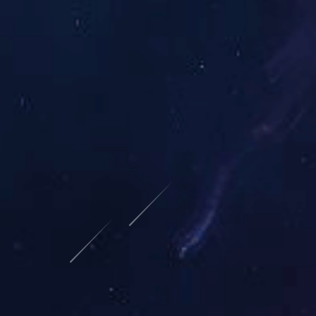
Beat365
发布时间：2026-06-28