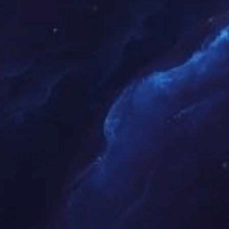
了。首页会显示最新的热门歌曲、推荐歌单以及各种音乐分类。您
的歌曲。
以输入歌曲名、歌手名或专辑名等关键词，快速找到您想要的歌
可以更直观地欣赏歌曲。
这样您就可以第一时间了解到新的音乐动态和优惠活动。
65的唯一官网入口了。无论是寻找音乐、了解音乐趋势还是享受
求。