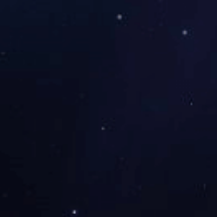
上一条：
Beat365：亚洲体育资讯平台的功能
下一条：
Beat365：体育赛事直播平台介绍
beat·365(中国)官方网站 - 🧧🧧😄😄✅beat
动体验。beat365，以专业视角解读体育，用热情服
友情链接: