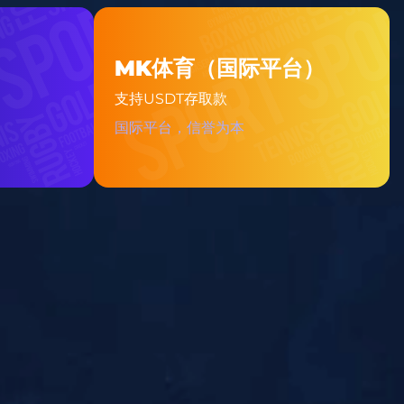
公司新闻
行业资讯
常见问题