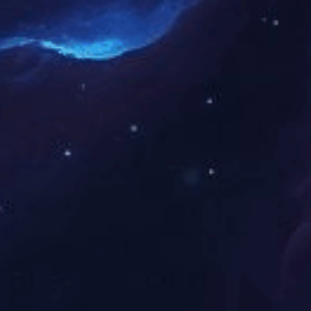
beat365官网入口
beat365亚洲体育
beat36