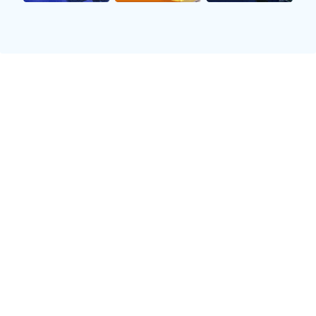
的发展注入了新的动力。
beat365官网入口
beat365亚洲体育
beat365唯一官网
上一篇：
Beat365：官网入口与体育赛事直播
下一篇：
Beat365：唯一官网入口的优势
友情链接:
服务热线
电话：111 0000 1111
邮箱：1111112222@@163.com