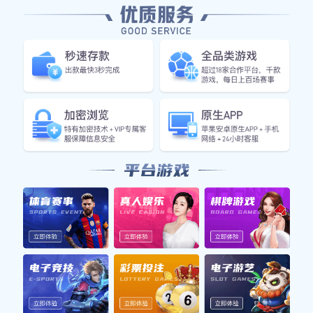
其次，Beat365注重深度报道与分析。除了简单的新闻发布，
Beat365还深入挖掘赛事背后的故事，包括运动员的训练生活、教练
的战术布置、球队的管理等。这些深度报道不仅丰富了体育内容的多
样性，也为观众提供了更全面的视角，帮助他们更好地理解体育赛
事。
此外，Beat365还致力于打造多元化的内容平台。除了传统的文字报
道，Beat365还提供了丰富的视频内容、图片、图表等多种形式的报
道。这种多元化的内容形式满足了不同用户的需求，无论他们是文字
爱好者还是视频观众，都能在Beat365中找到自己感兴趣的内容。
最后，Beat365注重用户体验。为了提高用户的使用体验，Beat365
不断优化网站设计、提高页面加载速度、增加互动功能等。这些举措
使得用户能够更加便捷地获取信息、参与讨论，从而提升整体的使用
满意度。
总之，Beat365凭借其快速、准确、深度、多元化和优秀的用户体
验，成为了亚洲体育资讯平台中的佼佼者。它不仅为运动员、教练
员、球迷以及媒体提供了有价值的信息和服务，也为整个亚洲体育界