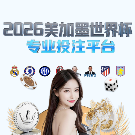
网站地图
beat·365(中国)官方网站
☰
Beat365唯一官网：专业体育信息获取
途径
时间：2026-06-10 访问量：1434