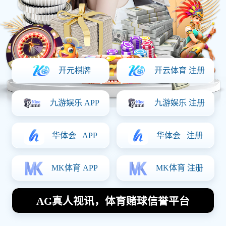
Beat 365：亚洲体育资讯深度解读
在全球化的浪潮中，亚洲体育正逐渐成为全球关注的焦点。从足球到
篮球，从乒乓球到羽毛球，亚洲各国在体育领域的成就和影响力日益
显著。作为体育爱好者和专业人士，了解亚洲体育的最新动态和深度
分析至关重要。本文将深入探讨亚洲体育的现状、挑战与机遇，以期
为读者提供有价值的参考。
一、亚洲体育的现状与挑战
亚洲体育近年来取得了显著的成就。足球、篮球等项目在国际赛场上