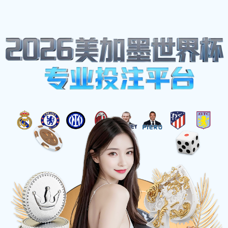
网站地图
beat·365(中国)官方网站
☰
Beat365：亚洲体育资讯深度解读
时间：2026-06-19 访问量：1443