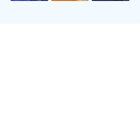
秀的体育人才；另一方面，亚洲体育也应积极参与国际体育交流与合
作，提升自身实力和国际竞争力。通过不断的努力和创新，亚洲体育
有望在未来的国际舞台上发挥更加重要的作用。
综上所述，亚洲体育正处在一个充满机遇与挑战的时代。只有不断适
应变化、积极应对挑战，才能在激烈的国际竞争中立于不败之地。让
我们一起关注亚洲体育的发展动态，期待她在未来绽放出更加璀璨的
光芒。
beat365
beat365唯一官网
上一篇：
Beat365：官网入口功能解析
下一篇：
Beat365：唯一官网入口使用教程